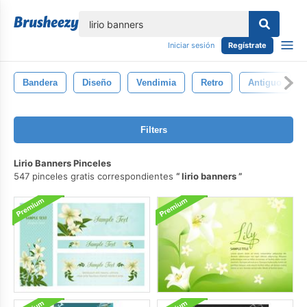
lose
Iniciar sesión
Regístrate
Bandera
Diseño
Vendimia
Retro
Antiguo
Filters
Lirio Banners Pinceles
547 pinceles gratis correspondientes
lirio banners