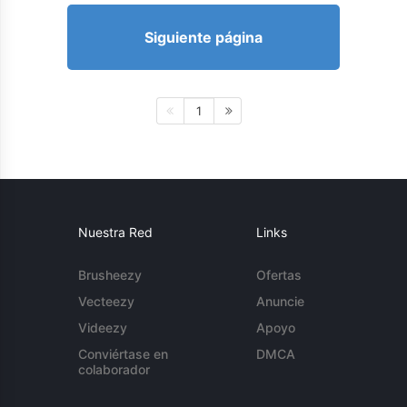
Siguiente página
1
Nuestra Red
Links
Brusheezy
Ofertas
Vecteezy
Anuncie
Videezy
Apoyo
Conviértase en
DMCA
colaborador