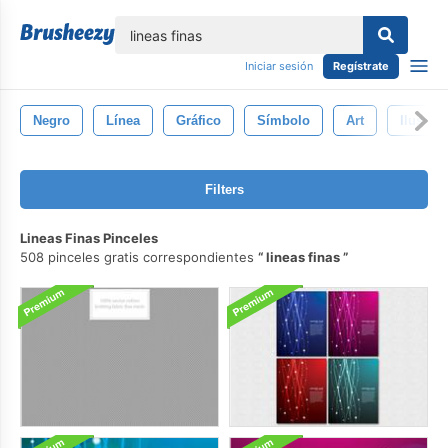
lose
Iniciar sesión
Regístrate
Negro
Línea
Gráfico
Símbolo
Art
Ilustrac
Filters
Lineas Finas Pinceles
508 pinceles gratis correspondientes
lineas finas