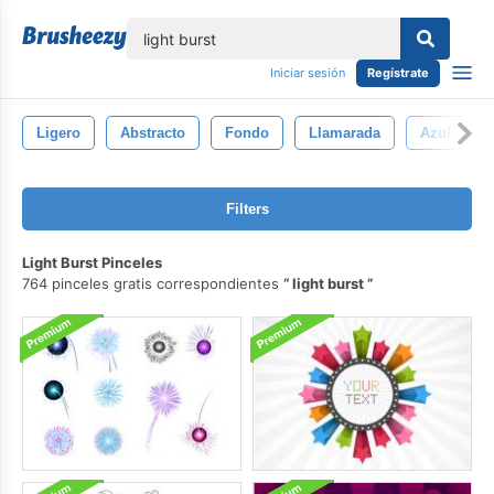
lose
Iniciar sesión
Regístrate
Ligero
Abstracto
Fondo
Llamarada
Azul
Filters
Light Burst Pinceles
764 pinceles gratis correspondientes
light burst