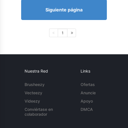
Siguiente página
1
Nuestra Red
Links
Brusheezy
Ofertas
Vecteezy
Anuncie
Videezy
Apoyo
Conviértase en
DMCA
colaborador