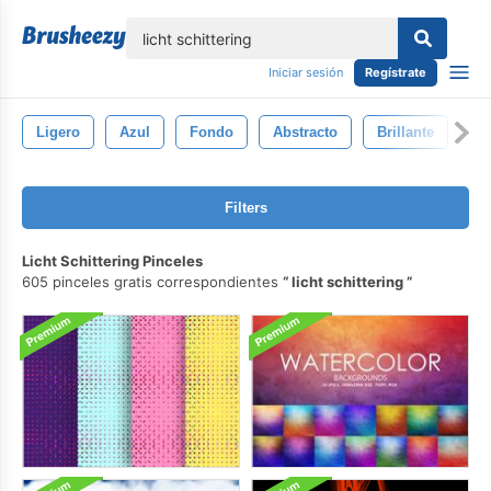
lose
Iniciar sesión
Regístrate
Ligero
Azul
Fondo
Abstracto
Brillante
Di
Filters
Licht Schittering Pinceles
605 pinceles gratis correspondientes
licht schittering