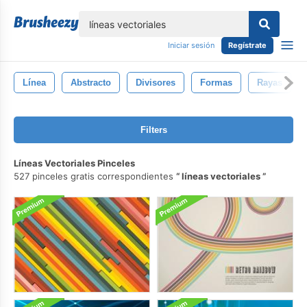
lose
Iniciar sesión
Regístrate
Línea
Abstracto
Divisores
Formas
Rayas
Filters
Líneas Vectoriales Pinceles
527 pinceles gratis correspondientes
líneas vectoriales