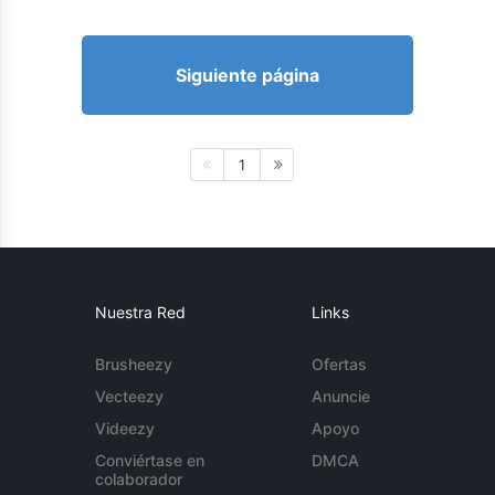
Siguiente página
1
Nuestra Red
Links
Brusheezy
Ofertas
Vecteezy
Anuncie
Videezy
Apoyo
Conviértase en
DMCA
colaborador