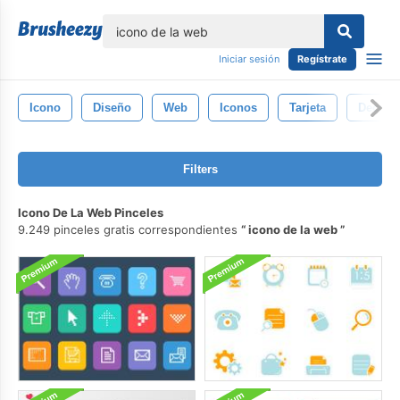
lose
Iniciar sesión
Regístrate
Icono
Diseño
Web
Iconos
Tarjeta
Decorat
Filters
Icono De La Web Pinceles
9.249 pinceles gratis correspondientes
icono de la web