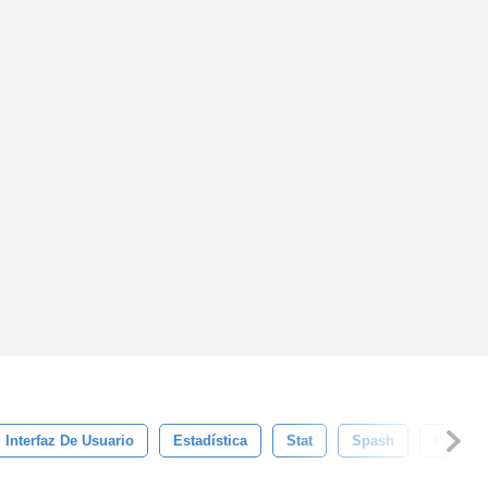
Interfaz De Usuario
Estadística
Stat
Spash
Pantalla