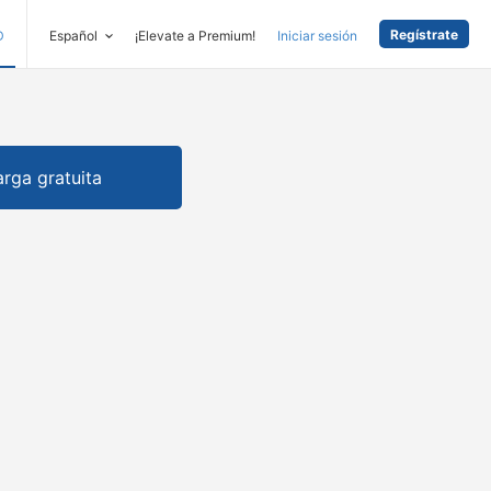
Regístrate
D
Español
¡Elevate a Premium!
Iniciar sesión
rga gratuita