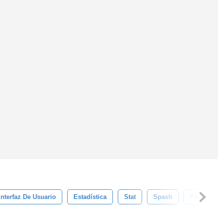
Interfaz De Usuario
Estadística
Stat
Spash
Pantalla 