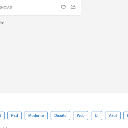
ENCIAS
ito.
t
Psd
Moderno
Diseño
Web
Ui
Azul