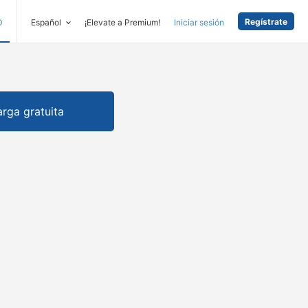
Regístrate
D
Español
¡Elevate a Premium!
Iniciar sesión
rga gratuita