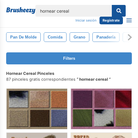
lose
Iniciar sesión
Regístrate
Pan De Molde
Comida
Grano
Panadería
Desa
Filters
Hornear Cereal Pinceles
87 pinceles gratis correspondientes
hornear cereal