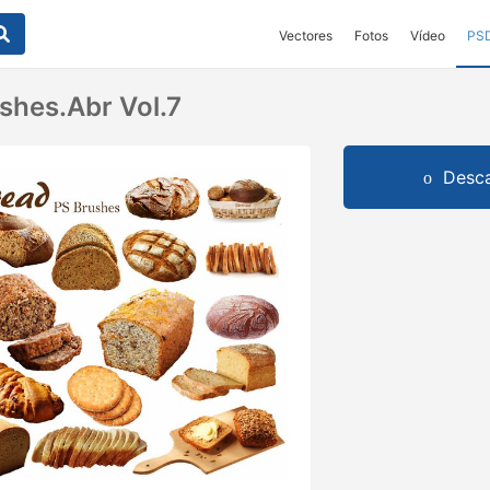
Vectores
Fotos
Vídeo
PS
shes.abr Vol.7
Desca