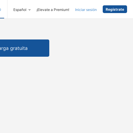
Regístrate
D
Español
¡Elevate a Premium!
Iniciar sesión
rga gratuita