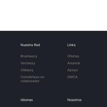
Nuestra Red
Links
Brusheezy
Ofertas
Vecteezy
Anuncie
Videezy
Apoyo
Conviértase en
DMCA
colaborador
Idiomas
Nosotros