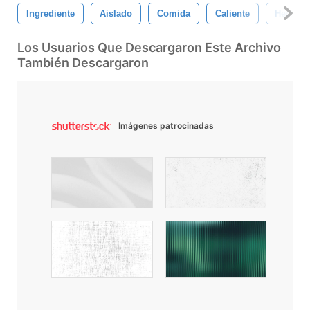
Ingrediente
Aislado
Comida
Caliente
Hecho E
Los Usuarios Que Descargaron Este Archivo
También Descargaron
Imágenes patrocinadas