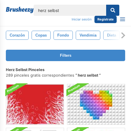
lose
Iniciar sesión
Regístrate
Corazón
Copas
Fondo
Vendimia
Dieta
F
Filters
Herz Selbst Pinceles
289 pinceles gratis correspondientes
herz selbst