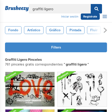
lose
Iniciar sesión
Regístrate
Fondo
Artístico
Gráfico
Pintada
Fluir
Fo
Filters
Graffiti Ligero Pinceles
761 pinceles gratis correspondientes
graffiti ligero