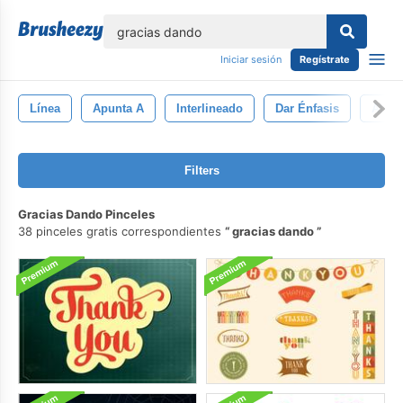
lose
Iniciar sesión
Regístrate
Línea
Apunta A
Interlineado
Dar Énfasis
Atrae
Filters
Gracias Dando Pinceles
38 pinceles gratis correspondientes
gracias dando