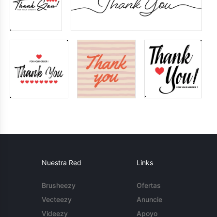
Nuestra Red
Links
Brusheezy
Ofertas
Vecteezy
Anuncie
Videezy
Apoyo