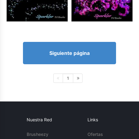
Siguiente página
1
Nuestra Red
Links
Brusheezy
Ofertas