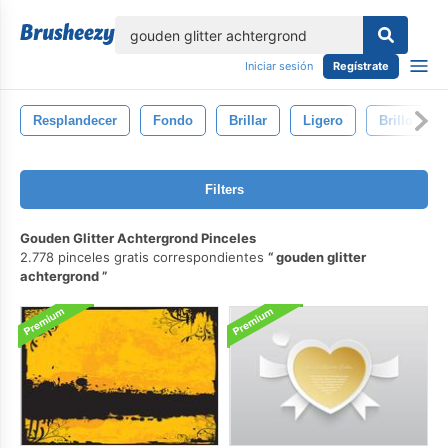
lose
Iniciar sesión
Regístrate
Resplandecer
Fondo
Brillar
Ligero
Brillo
Filters
Gouden Glitter Achtergrond Pinceles
2.778 pinceles gratis correspondientes
gouden glitter
achtergrond