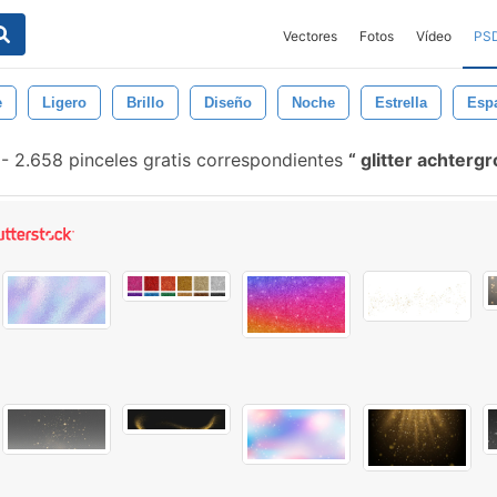
Vectores
Fotos
Vídeo
PS
e
Ligero
Brillo
Diseño
Noche
Estrella
Esp
-
2.658 pinceles gratis correspondientes
glitter achterg