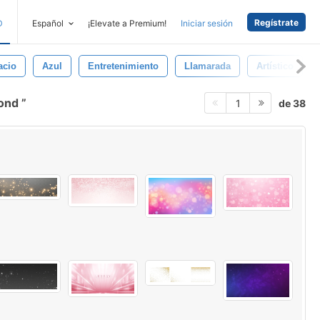
Regístrate
D
Español
¡Elevate a Premium!
Iniciar sesión
acio
Azul
Entretenimiento
Llamarada
Artístico
rond
de 38
1