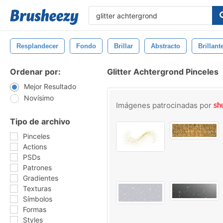
Resplandecer
Fondo
Brillar
Abstracto
Brillant
Ordenar por:
Glitter Achtergrond Pinceles
Mejor Resultado
Novísimo
Imágenes patrocinadas por
Tipo de archivo
Pinceles
Actions
PSDs
Patrones
Gradientes
Texturas
Símbolos
Formas
Styles