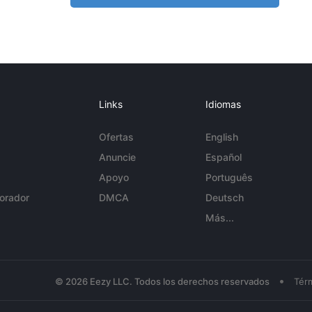
Links
Idiomas
Ofertas
English
Anuncie
Español
Apoyo
Português
orador
DMCA
Deutsch
Más...
•
© 2026 Eezy LLC. Todos los derechos reservados
Tér