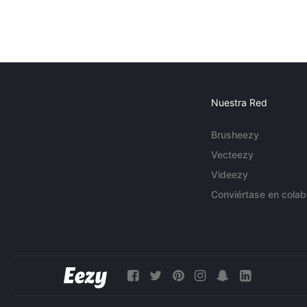
Nuestra Red
Brusheezy
Vecteezy
Videezy
Conviértase en colab