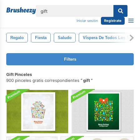
lose
Iniciar sesión
Regístrate
Regalo
Fiesta
Saludo
Víspera De Todos Los Santos
Filters
Gift Pinceles
900 pinceles gratis correspondientes
gift