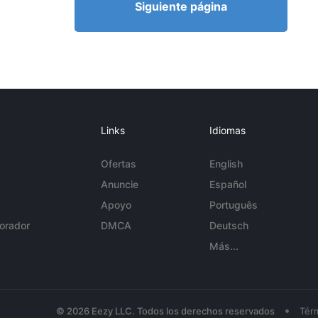
Siguiente página
Links
Idiomas
Ofertas
English
Anuncie
Español
Apoyo
Português
orador
DMCA
Deutsch
Más...
•
© 2026 Eezy LLC. Todos los derechos reservados
Tér