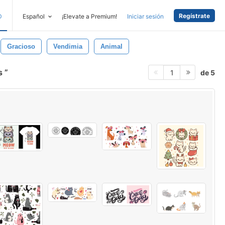
Regístrate
D
Español
¡Elevate a Premium!
Iniciar sesión
Gracioso
Vendimia
Animal
s
de 5
1