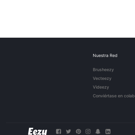
Nuestra Red
Brusheezy
Vecteezy
Videezy
Conviértase en colab