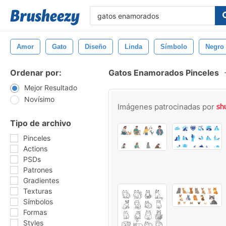
Amor
Gato
Diseño
Linda
Símbolo
Negro
Ordenar por:
Gatos Enamorados Pinceles
Mejor Resultado
Novísimo
Imágenes patrocinadas por
Tipo de archivo
Pinceles
Actions
PSDs
Patrones
Gradientes
Texturas
Símbolos
Formas
Styles