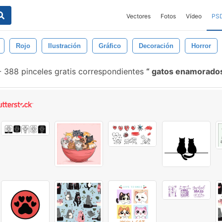
Vectores
Fotos
Vídeo
PS
Rojo
Ilustración
Gráfico
Decoración
Horror
-
388 pinceles gratis correspondientes
gatos enamorado