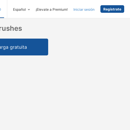
Regístrate
D
Español
¡Elevate a Premium!
Iniciar sesión
Brushes
rga gratuita