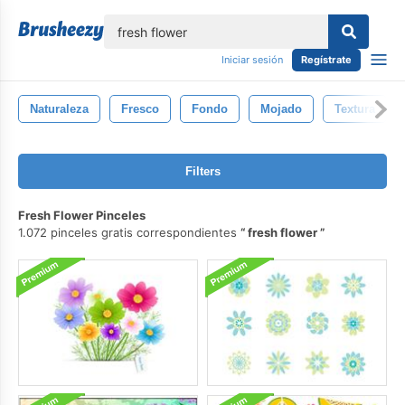
lose
Iniciar sesión
Regístrate
Naturaleza
Fresco
Fondo
Mojado
Textura
Filters
Fresh Flower Pinceles
1.072 pinceles gratis correspondientes
fresh flower