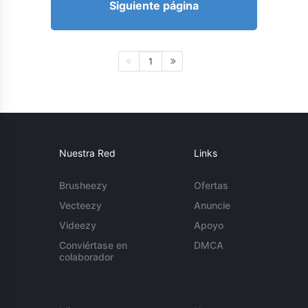
Siguiente página
1
Nuestra Red
Links
Brusheezy
Ofertas
Vecteezy
Anuncie
Videezy
Apoyo
Conviértase en
DMCA
colaborador