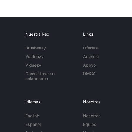
Nuestra Red
Links
Brusheezy
Ofertas
Vecteezy
Anuncie
Videezy
Apoyo
Conviértase en
DMCA
colaborador
Idiomas
Nosotros
English
Nosotros
Español
Equipo