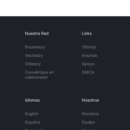
Nuestra Red
Links
Brusheezy
Ofertas
Vecteezy
Anuncie
Videezy
Apoyo
Conviértase en
DMCA
colaborador
Idiomas
Nosotros
English
Nosotros
Español
Equipo