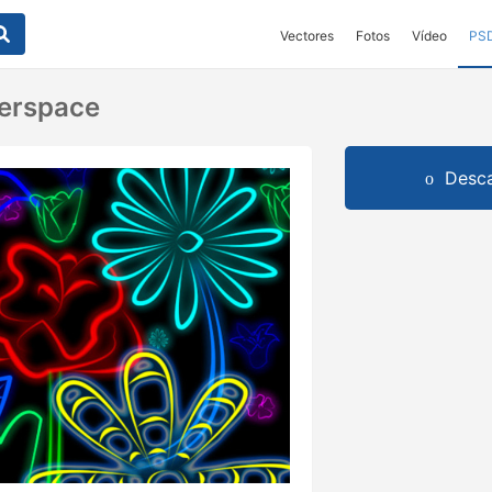
Vectores
Fotos
Vídeo
PS
terspace
Desca