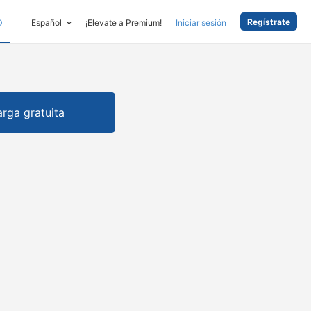
Regístrate
D
Español
¡Elevate a Premium!
Iniciar sesión
rga gratuita