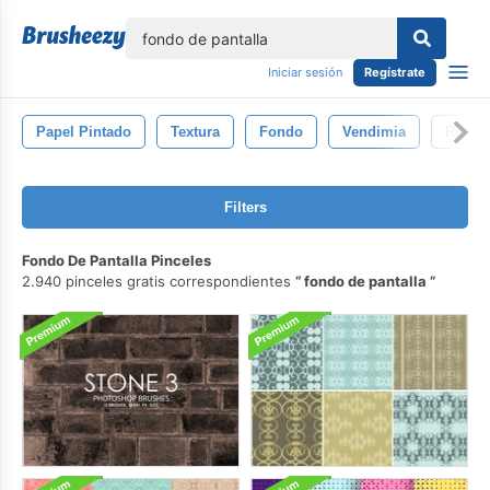
lose
Iniciar sesión
Regístrate
Papel Pintado
Textura
Fondo
Vendimia
Retro
Filters
Fondo De Pantalla Pinceles
2.940 pinceles gratis correspondientes
fondo de pantalla