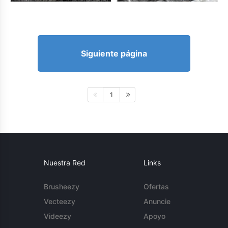
Siguiente página
1
Nuestra Red
Links
Brusheezy
Ofertas
Vecteezy
Anuncie
Videezy
Apoyo