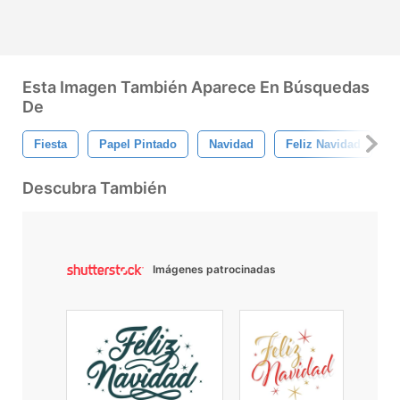
Esta Imagen También Aparece En Búsquedas
De
Fiesta
Papel Pintado
Navidad
Feliz Navidad
P
Descubra También
Imágenes patrocinadas