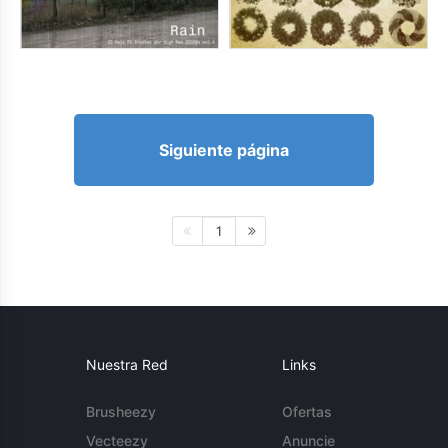
Siguiente página
1
Nuestra Red
Links
Brusheezy
Ofertas
Vecteezy
Anuncie