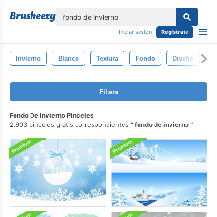
lose
Iniciar sesión
Regístrate
Invierno
Blanco
Textura
Fondo
Diseño
D
Filters
Fondo De Invierno Pinceles
2.903 pinceles gratis correspondientes
fondo de invierno