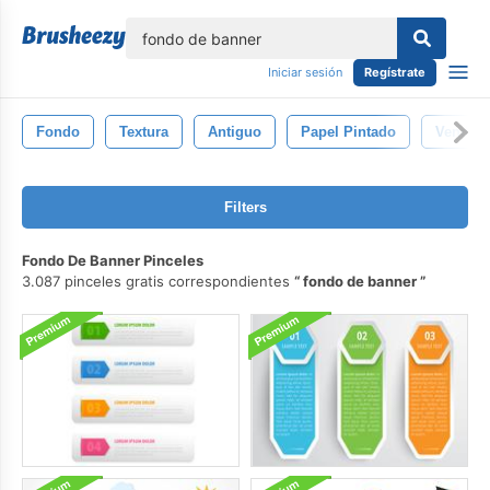
lose
Iniciar sesión
Regístrate
Fondo
Textura
Antiguo
Papel Pintado
Vendim
Filters
Fondo De Banner Pinceles
3.087 pinceles gratis correspondientes
fondo de banner