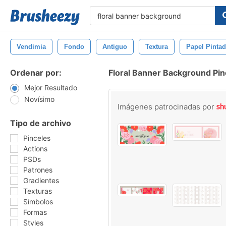
Vendimia
Fondo
Antiguo
Textura
Papel Pinta
Ordenar por:
Floral Banner Background Pin
Mejor Resultado
Novísimo
Imágenes patrocinadas por
Tipo de archivo
Pinceles
Actions
PSDs
Patrones
Gradientes
Texturas
Símbolos
Formas
Styles