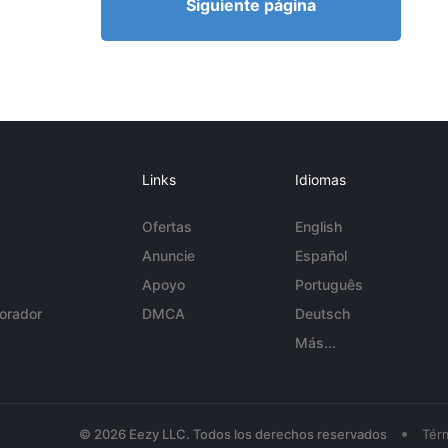
Siguiente página
Links
Idiomas
Ofertas
English
Anuncie
Español
Apoyo
Português
orador
DMCA
Deutsch
Más...
•
© 2026 Eezy LLC. Todos los derechos reservados
Tér