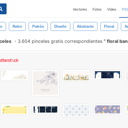
Vectores
Fotos
Vídeo
PS
do
Retro
Patrón
Diseño
Abstracto
Floral
Ar
celes
-
3.604 pinceles gratis correspondientes
floral ba