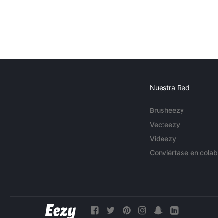
Nuestra Red
Brusheezy
Vecteezy
Videezy
Conviértase en colab