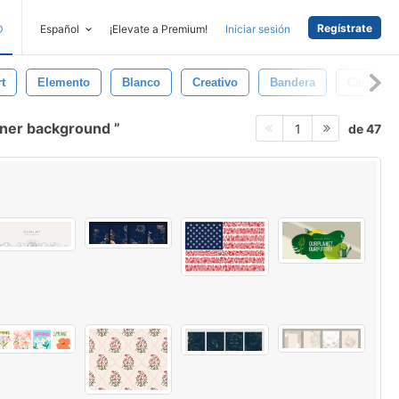
Regístrate
D
Español
¡Elevate a Premium!
Iniciar sesión
t
Elemento
Blanco
Creativo
Bandera
Carrera
nner background
de 47
1