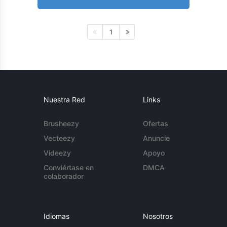
1
Nuestra Red
Links
Brusheezy
Ofertas
Vecteezy
Anuncie
Videezy
Apoyo
Conviértase en
DMCA
colaborador
Idiomas
Nosotros