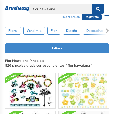
lose
Iniciar sesión
Regístrate
Floral
Vendimia
Flor
Diseño
Decorativo
R
Filters
Flor Hawaiana Pinceles
826 pinceles gratis correspondientes
flor hawaiana