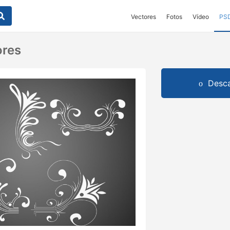
Vectores
Fotos
Vídeo
PS
ores
Desca