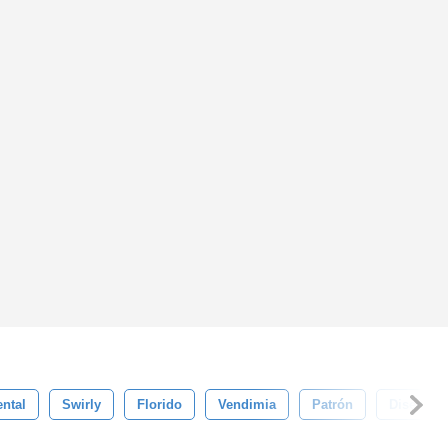
ntal
Swirly
Florido
Vendimia
Patrón
Diseño