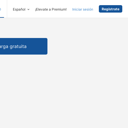
Regístrate
D
Español
¡Elevate a Premium!
Iniciar sesión
rga gratuita