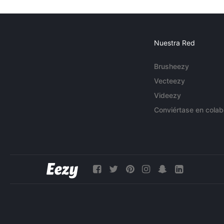
Nuestra Red
Brusheezy
Vecteezy
Videezy
Conviértase en colab