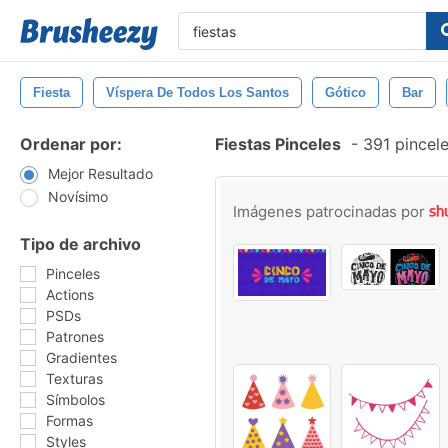
Fiesta
Víspera De Todos Los Santos
Gótico
Bar
Ordenar por:
Fiestas Pinceles
-
391 pincele
Mejor Resultado
Novísimo
Imágenes patrocinadas por
Tipo de archivo
Pinceles
Actions
PSDs
Patrones
Gradientes
Texturas
Símbolos
Formas
Styles