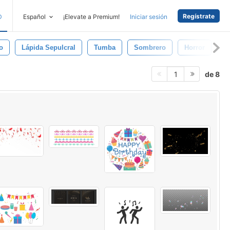
Regístrate
D
Español
¡Elevate a Premium!
Iniciar sesión
o
Lápida Sepulcral
Tumba
Sombrero
Horror
M
de 8
1