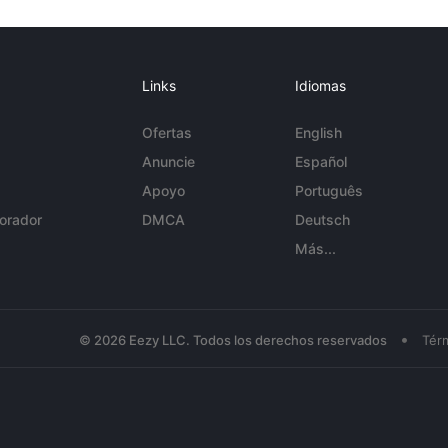
Links
Idiomas
Ofertas
English
Anuncie
Español
Apoyo
Português
orador
DMCA
Deutsch
Más...
•
© 2026 Eezy LLC. Todos los derechos reservados
Tér