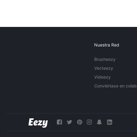
Nuestra Red
Brusheezy
Vecteezy
Videezy
Conviértase en colab