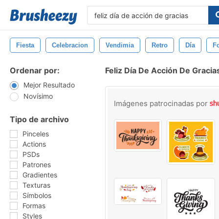
Fiesta
Celebracion
Vendimia
Retro
Día
F
Ordenar por:
Feliz Día De Acción De Gracia
Mejor Resultado
Novísimo
Imágenes patrocinadas por
Tipo de archivo
Pinceles
Actions
PSDs
Patrones
Gradientes
Texturas
Símbolos
Formas
Styles