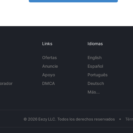
Links
Idiomas
Ofertas
English
Anuncie
Español
Apoyo
Português
orador
DMCA
Deutsch
Más...
•
© 2026 Eezy LLC. Todos los derechos reservados
Tér