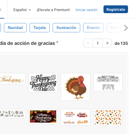
Regístrate
D
Español
¡Elevate a Premium!
Iniciar sesión
Navidad
Tarjeta
Ilustración
Evento
Verde
V
 día de acción de gracias
de 135
1