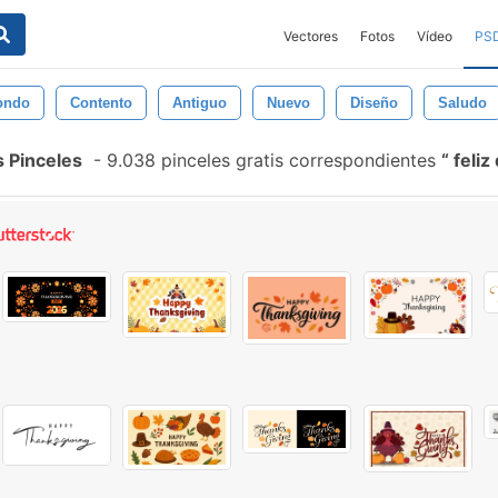
Vectores
Fotos
Vídeo
PS
ondo
Contento
Antiguo
Nuevo
Diseño
Saludo
s Pinceles
-
9.038 pinceles gratis correspondientes
feliz