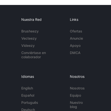
Nuestra Red
Links
Brusheezy
Ofertas
Vecteezy
Anuncie
Videezy
Apoyo
Conviértase en
DMCA
colaborador
Idiomas
Nosotros
English
Nosotros
Español
Equipo
Português
Nuestro
blog
Deutsch