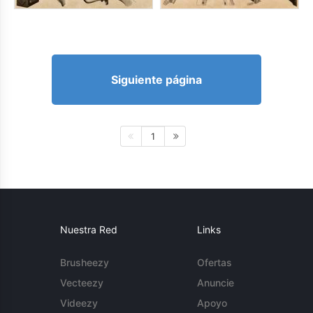
Siguiente página
1
Nuestra Red
Links
Brusheezy
Ofertas
Vecteezy
Anuncie
Videezy
Apoyo