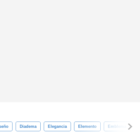
seño
Diadema
Elegancia
Elemento
Emblema
F