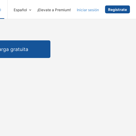
Regístrate
D
Español
¡Elevate a Premium!
Iniciar sesión
rga gratuita