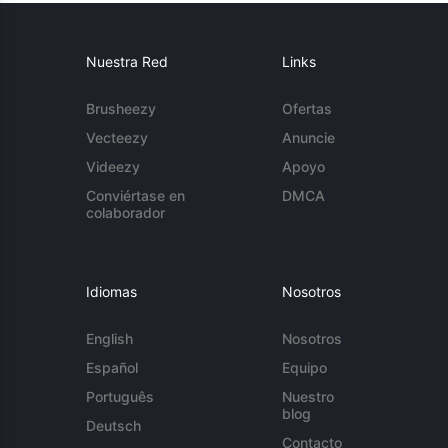
Nuestra Red
Links
Brusheezy
Ofertas
Vecteezy
Anuncie
Videezy
Apoyo
Conviértase en
DMCA
colaborador
Idiomas
Nosotros
English
Nosotros
Español
Equipo
Português
Nuestro
blog
Deutsch
Contacto