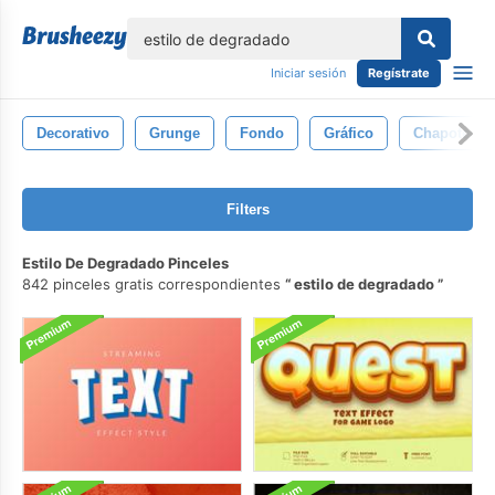
lose
Iniciar sesión
Regístrate
Decorativo
Grunge
Fondo
Gráfico
Chapoteo
Filters
Estilo De Degradado Pinceles
842 pinceles gratis correspondientes
estilo de degradado