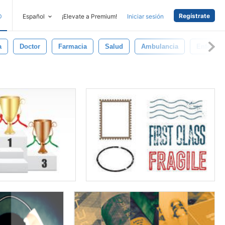
Regístrate
D
Español
¡Elevate a Premium!
Iniciar sesión
a
Doctor
Farmacia
Salud
Ambulancia
Enfermer