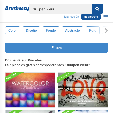
lose
Iniciar sesión
Regístrate
Color
Diseño
Fondo
Abstracto
Rojo
Salp
Filters
Druipen Kleur Pinceles
697 pinceles gratis correspondientes
druipen kleur