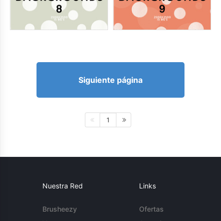
Siguiente página
1
Nuestra Red
Links
Brusheezy
Ofertas