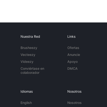
Nuestra Red
Links
Brusheezy
Ofertas
Vecteezy
Anuncie
Videezy
Apoyo
Conviértase en
DMCA
colaborador
Idiomas
Nosotros
English
Nosotros