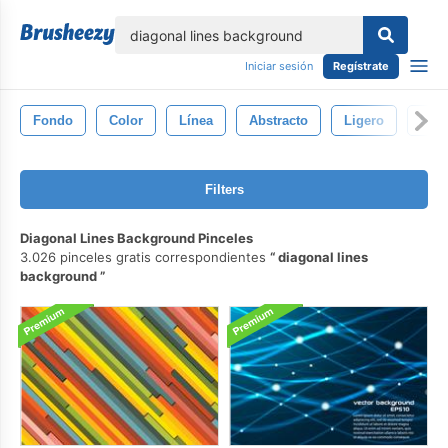
lose
Iniciar sesión
Regístrate
Fondo
Color
Línea
Abstracto
Ligero
Neg
Filters
Diagonal Lines Background Pinceles
3.026 pinceles gratis correspondientes
diagonal lines
background