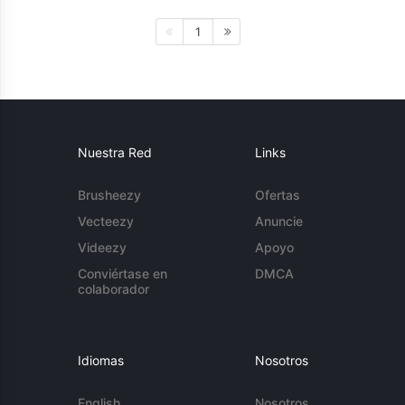
1
Nuestra Red
Links
Brusheezy
Ofertas
Vecteezy
Anuncie
Videezy
Apoyo
Conviértase en
DMCA
colaborador
Idiomas
Nosotros
English
Nosotros