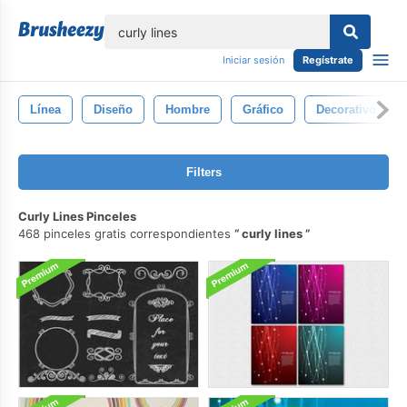
lose
Iniciar sesión
Regístrate
Línea
Diseño
Hombre
Gráfico
Decorativo
Filters
Curly Lines Pinceles
468 pinceles gratis correspondientes
curly lines