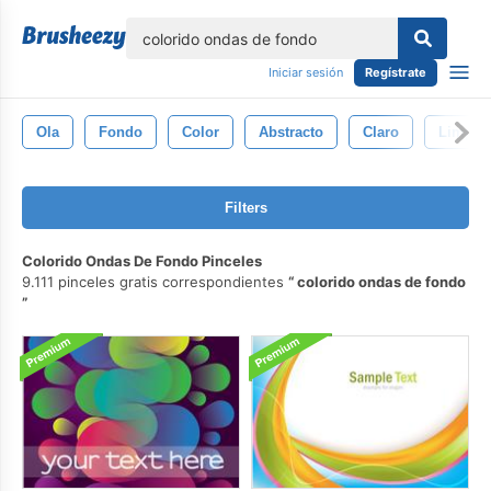
lose
Iniciar sesión
Regístrate
Ola
Fondo
Color
Abstracto
Claro
Limpiar
Filters
Colorido Ondas De Fondo Pinceles
9.111 pinceles gratis correspondientes
colorido ondas de fondo