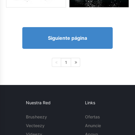
Siguiente página
1
Nuestra Red
Links
Brusheezy
Ofertas
Vecteezy
Anuncie
Videezy
Apoyo