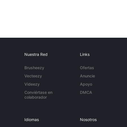
Nuestra Red
Links
Brusheezy
Ofertas
Vecteezy
Anuncie
Videezy
Apoyo
Conviértase en
DMCA
colaborador
Idiomas
Nosotros