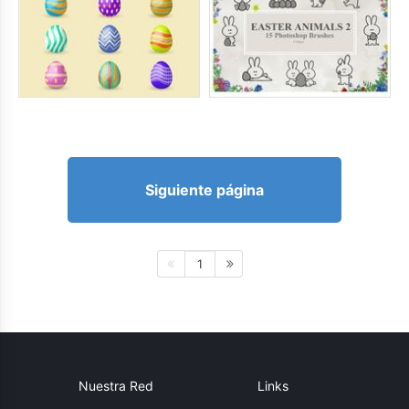
Siguiente página
1
Nuestra Red
Links