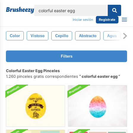
lose
Iniciar sesión
Regístrate
Color
Vistoso
Cepillo
Abstracto
Agua
Ci
Filters
Colorful Easter Egg Pinceles
1.260 pinceles gratis correspondientes
colorful easter egg