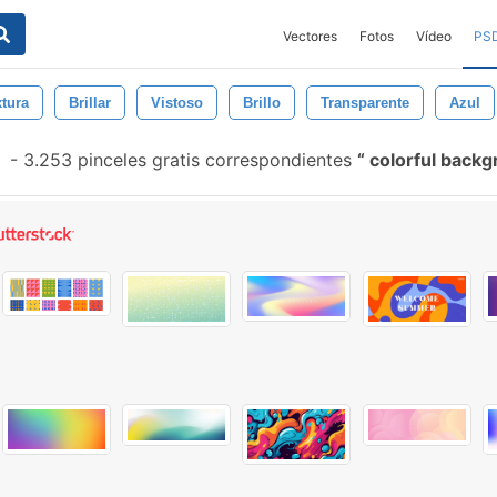
Vectores
Fotos
Vídeo
PS
xtura
Brillar
Vistoso
Brillo
Transparente
Azul
-
3.253 pinceles gratis correspondientes
colorful back