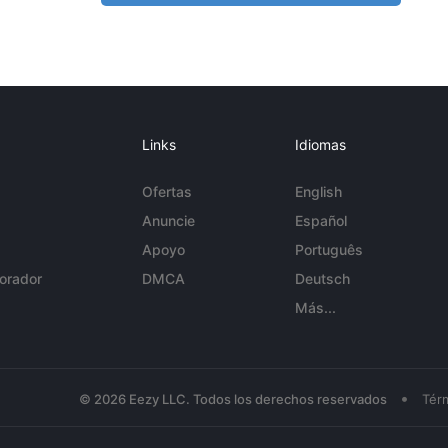
Links
Idiomas
Ofertas
English
Anuncie
Español
Apoyo
Português
orador
DMCA
Deutsch
Más...
•
© 2026 Eezy LLC. Todos los derechos reservados
Tér