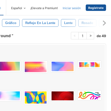
Regístrate
D
Español
¡Elevate a Premium!
Iniciar sesión
Gráfico
Reflejo En La Lente
Lente
Rosado
Deste
ground
de 49
1