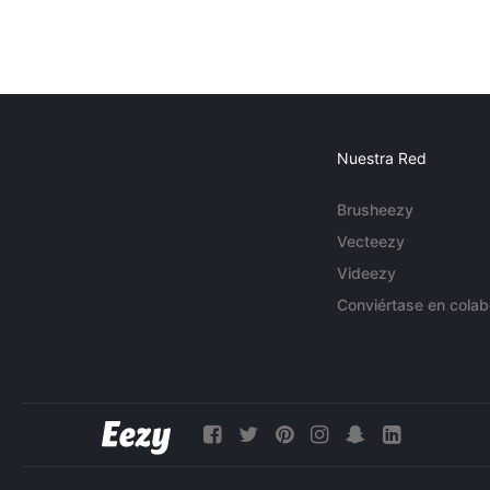
Nuestra Red
Brusheezy
Vecteezy
Videezy
Conviértase en colab