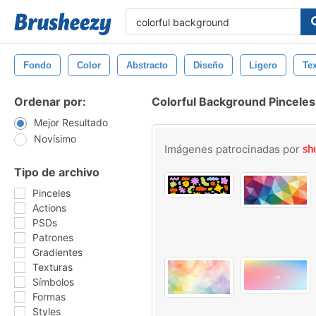
Fondo
Color
Abstracto
Diseño
Ligero
Te
Ordenar por:
Colorful Background Pinceles
Mejor Resultado
Novísimo
Imágenes patrocinadas por
Tipo de archivo
Pinceles
Actions
PSDs
Patrones
Gradientes
Texturas
Símbolos
Formas
Styles