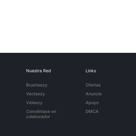
Nuestra Red
Links
Brusheezy
Ofertas
Vecteezy
Anuncie
Videezy
Apoyo
Conviértase en
DMCA
colaborador