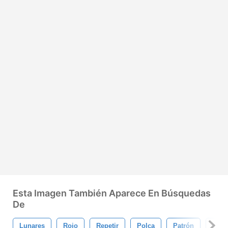
Esta Imagen También Aparece En Búsquedas
De
Lunares
Rojo
Repetir
Polca
Patrón
Orna