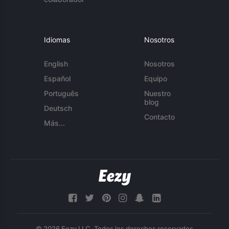
Idiomas
Nosotros
English
Nosotros
Español
Equipo
Português
Nuestro
blog
Deutsch
Contacto
Más...
© 2026 Eezy LLC. Todos los derechos reservados