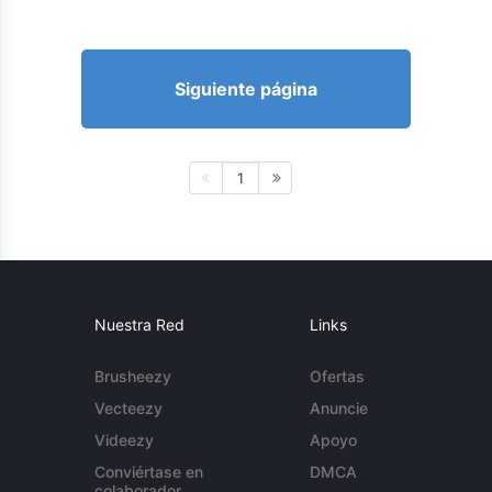
Siguiente página
1
Nuestra Red
Links
Brusheezy
Ofertas
Vecteezy
Anuncie
Videezy
Apoyo
Conviértase en
DMCA
colaborador