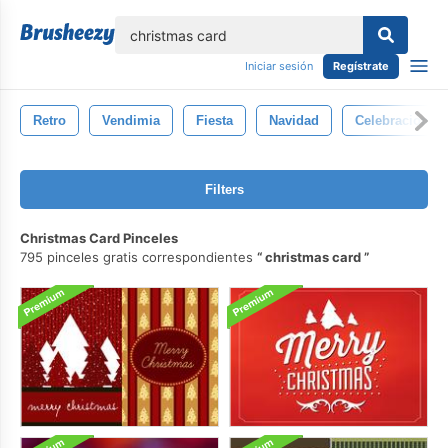
lose
Iniciar sesión
Regístrate
Retro
Vendimia
Fiesta
Navidad
Celebracion
Filters
Christmas Card Pinceles
795 pinceles gratis correspondientes
christmas card