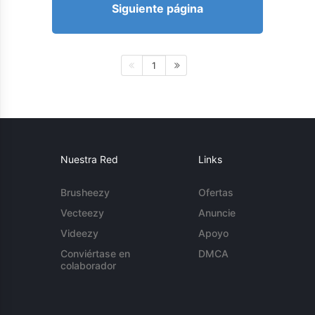
Siguiente página
1
Nuestra Red
Links
Brusheezy
Ofertas
Vecteezy
Anuncie
Videezy
Apoyo
Conviértase en
DMCA
colaborador