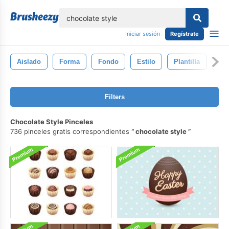
lose
Iniciar sesión
Regístrate
Aislado
Forma
Fondo
Estilo
Plantilla
Flu
Filters
Chocolate Style Pinceles
736 pinceles gratis correspondientes
chocolate style