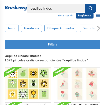
lose
Iniciar sesión
Regístrate
Amor
Garabatos
Dibujos Animados
Símbolo
Filters
Cepillos Lindos Pinceles
1.579 pinceles gratis correspondientes
cepillos lindos