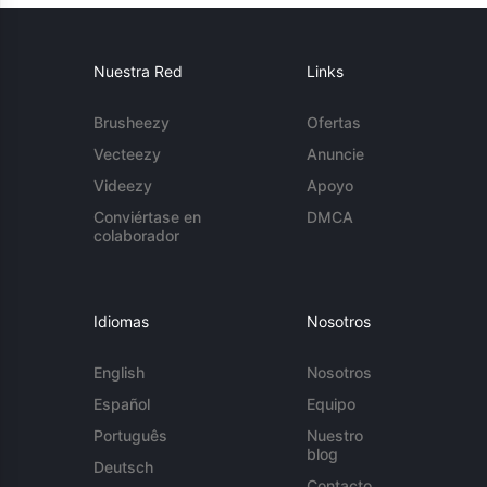
Nuestra Red
Links
Brusheezy
Ofertas
Vecteezy
Anuncie
Videezy
Apoyo
Conviértase en
DMCA
colaborador
Idiomas
Nosotros
English
Nosotros
Español
Equipo
Português
Nuestro
blog
Deutsch
Contacto